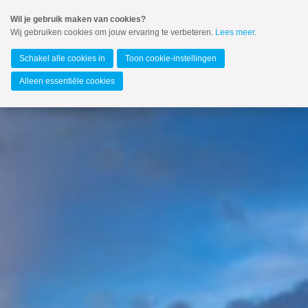
Spring
Wil je gebruik maken van cookies?
naar
Wij gebruiken cookies om jouw ervaring te verbeteren.
Lees meer
.
MENU
Spring
naar
Zuid-Holland
de
Schakel alle cookies in
Toon cookie-instellingen
inhoud
Spring
Alleen essentiële cookies
naar
het
hoofdmenu
Zoeken:
Zoeken